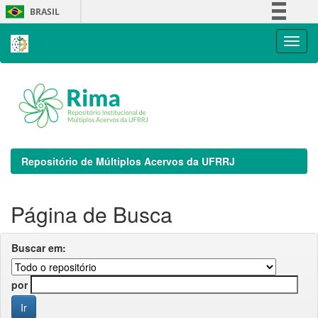
Skip
BRASIL
navigation
Simplifique!
Comunica BR
Participe
Acesso à informação
Legislação
Canais
Repositório de Múltiplos Acervos da UFRRJ
Página de Busca
Buscar em:
por