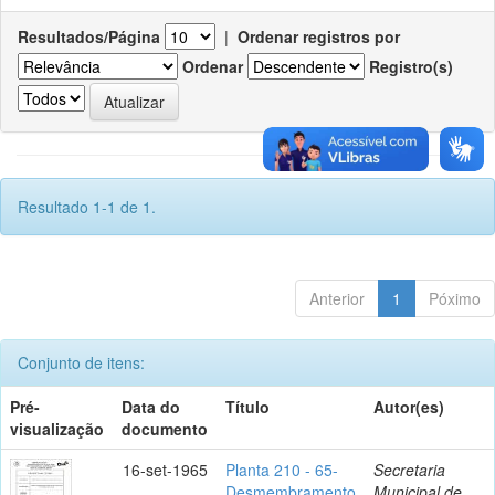
Resultados/Página
|
Ordenar registros por
Ordenar
Registro(s)
Resultado 1-1 de 1.
Anterior
1
Póximo
Conjunto de itens:
Pré-
Data do
Título
Autor(es)
visualização
documento
16-set-1965
Planta 210 - 65-
Secretaria
Desmembramento
Municipal de