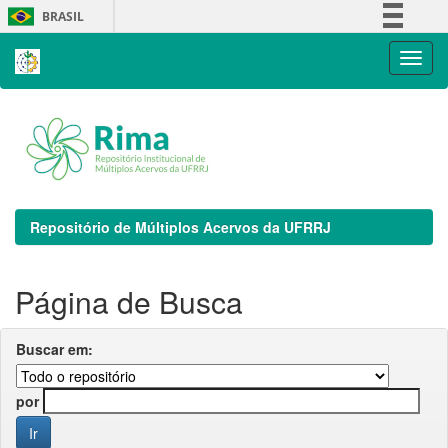
Skip
BRASIL
navigation
Simplifique!
Comunica BR
Participe
Acesso à informação
Legislação
Canais
Repositório de Múltiplos Acervos da UFRRJ
Página de Busca
Buscar em:
por