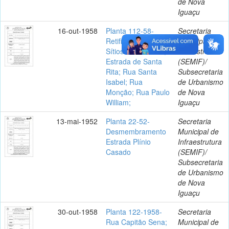
de Nova
Iguaçu
16-out-1958
Planta 112-58-
Secretaria
Retificação dos
Municipal de
Sítios Santa Lúcia;
Infraestrutura
Estrada de Santa
(SEMIF)/
Rita; Rua Santa
Subsecretaria
Isabel; Rua
de Urbanismo
Monção; Rua Paulo
de Nova
William;
Iguaçu
13-mai-1952
Planta 22-52-
Secretaria
Desmembramento
Municipal de
Estrada Plínio
Infraestrutura
Casado
(SEMIF)/
Subsecretaria
de Urbanismo
de Nova
Iguaçu
30-out-1958
Planta 122-1958-
Secretaria
Rua Capitão Sena;
Municipal de