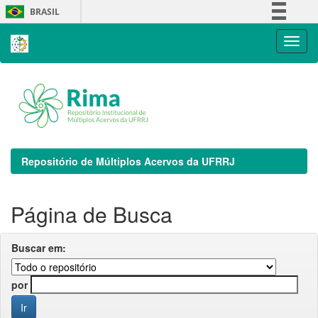
Skip
BRASIL
navigation
Simplifique!
Comunica BR
Participe
Acesso à informação
Legislação
Canais
Repositório de Múltiplos Acervos da UFRRJ
Página de Busca
Buscar em:
por