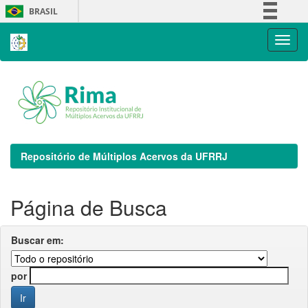
Skip
BRASIL
navigation
Simplifique!
Comunica BR
Participe
Acesso à informação
Legislação
Canais
Repositório de Múltiplos Acervos da UFRRJ
Página de Busca
Buscar em:
por