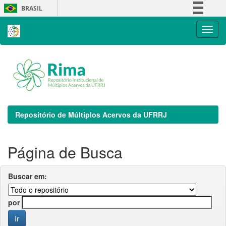
Skip
BRASIL
navigation
Simplifique!
Comunica BR
Participe
Acesso à informação
Legislação
Canais
Repositório de Múltiplos Acervos da UFRRJ
Página de Busca
Buscar em:
por