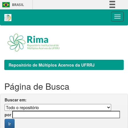
Skip
BRASIL
navigation
Simplifique!
Comunica BR
Participe
Acesso à informação
Legislação
Canais
Repositório de Múltiplos Acervos da UFRRJ
Página de Busca
Buscar em:
por