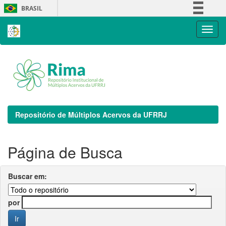
Skip
BRASIL
navigation
Simplifique!
Comunica BR
Participe
Acesso à informação
Legislação
Canais
Repositório de Múltiplos Acervos da UFRRJ
Página de Busca
Buscar em:
por