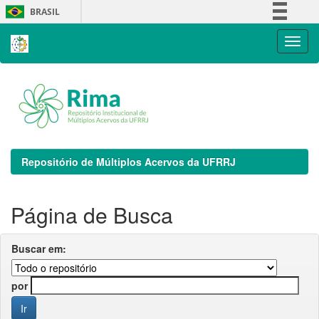
Skip
BRASIL
navigation
Simplifique!
Comunica BR
Participe
Acesso à informação
Legislação
Canais
Repositório de Múltiplos Acervos da UFRRJ
Página de Busca
Buscar em:
por