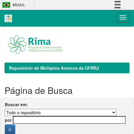
Skip
BRASIL
navigation
Simplifique!
Comunica BR
Participe
Acesso à informação
Legislação
Canais
Repositório de Múltiplos Acervos da UFRRJ
Página de Busca
Buscar em:
por