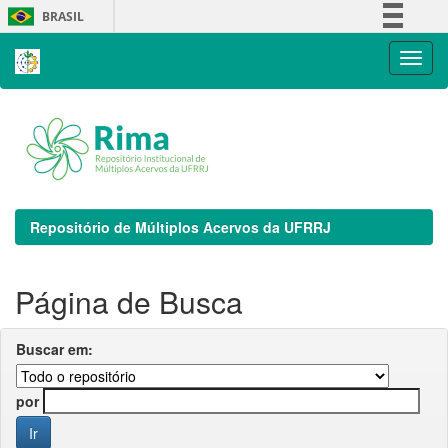
Skip
BRASIL
navigation
Simplifique!
Comunica BR
Participe
Acesso à informação
Legislação
Canais
Repositório de Múltiplos Acervos da UFRRJ
Página de Busca
Buscar em:
por