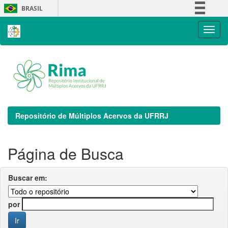
Skip
BRASIL
navigation
Simplifique!
Comunica BR
Participe
Acesso à informação
Legislação
Canais
Repositório de Múltiplos Acervos da UFRRJ
Página de Busca
Buscar em:
por