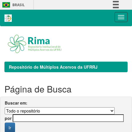
Skip
BRASIL
navigation
Simplifique!
Comunica BR
Participe
Acesso à informação
Legislação
Canais
Repositório de Múltiplos Acervos da UFRRJ
Página de Busca
Buscar em:
por