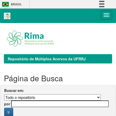
Skip
BRASIL
navigation
Simplifique!
Comunica BR
Participe
Acesso à informação
Legislação
Canais
Repositório de Múltiplos Acervos da UFRRJ
Página de Busca
Buscar em:
por