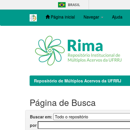
Skip
BRASIL
navigation
Página inicial
Navegar
Ajuda
Repositório de Múltiplos Acervos da UFRRJ
Página de Busca
Buscar em:
por