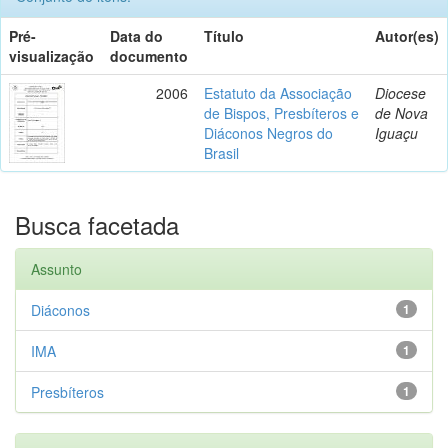
Pré-
Data do
Título
Autor(es)
visualização
documento
2006
Estatuto da Associação
Diocese
de Bispos, Presbíteros e
de Nova
Diáconos Negros do
Iguaçu
Brasil
Busca facetada
Assunto
Diáconos
1
IMA
1
Presbíteros
1