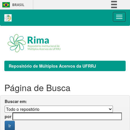
Skip
BRASIL
navigation
Simplifique!
Comunica BR
Participe
Acesso à informação
Legislação
Canais
Repositório de Múltiplos Acervos da UFRRJ
Página de Busca
Buscar em:
por