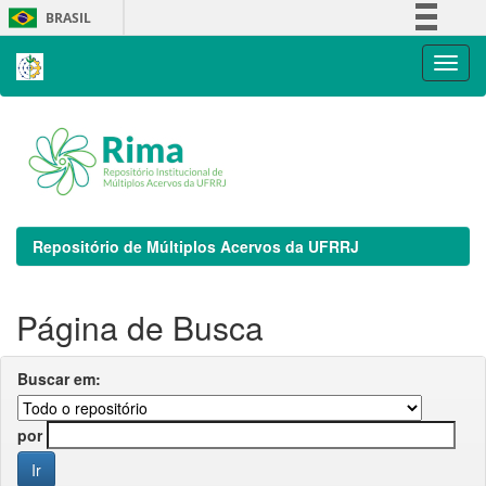
Skip
BRASIL
navigation
Simplifique!
Comunica BR
Participe
Acesso à informação
Legislação
Canais
Repositório de Múltiplos Acervos da UFRRJ
Página de Busca
Buscar em:
por