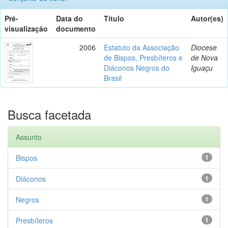
Pré-
Data do
Título
Autor(es)
visualização
documento
2006
Estatuto da Associação
Diocese
de Bispos, Presbíteros e
de Nova
Diáconos Negros do
Iguaçu
Brasil
Busca facetada
Assunto
Bispos
1
Diáconos
1
Negros
1
Presbíteros
1