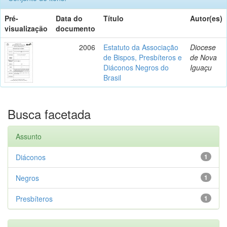
Pré-
Data do
Título
Autor(es)
visualização
documento
2006
Estatuto da Associação
Diocese
de Bispos, Presbíteros e
de Nova
Diáconos Negros do
Iguaçu
Brasil
Busca facetada
Assunto
Diáconos
1
Negros
1
Presbíteros
1