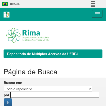
Skip
BRASIL
navigation
Simplifique!
Comunica BR
Participe
Acesso à informação
Legislação
Canais
Repositório de Múltiplos Acervos da UFRRJ
Página de Busca
Buscar em:
por