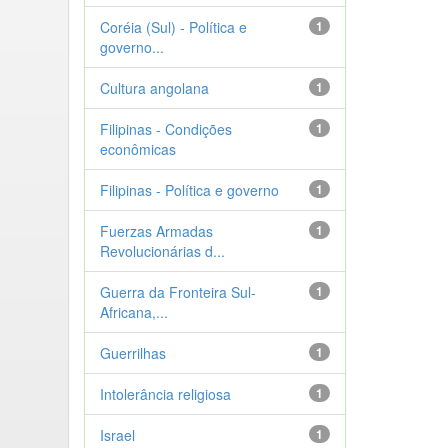
Coréia (Sul) - Política e
1
governo...
Cultura angolana
1
Filipinas - Condições
1
econômicas
Filipinas - Política e governo
1
Fuerzas Armadas
1
Revolucionárias d...
Guerra da Fronteira Sul-
1
Africana,...
Guerrilhas
1
Intolerância religiosa
1
Israel
1