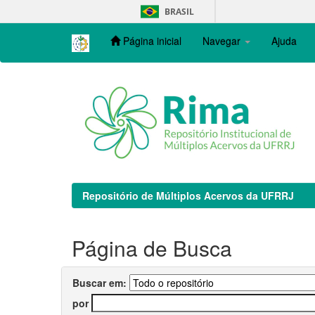
Skip
BRASIL
navigation
Página inicial
Navegar
Ajuda
Repositório de Múltiplos Acervos da UFRRJ
Página de Busca
Buscar em:
por