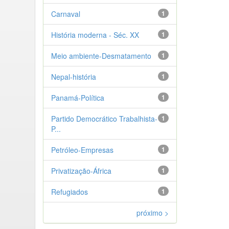
Carnaval
1
História moderna - Séc. XX
1
Meio ambiente-Desmatamento
1
Nepal-história
1
Panamá-Política
1
Partido Democrático Trabalhista-
1
P...
Petróleo-Empresas
1
Privatização-África
1
Refugiados
1
próximo >