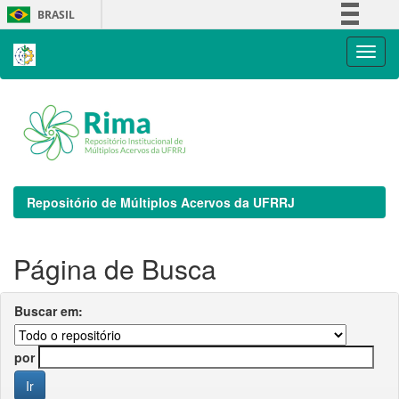
Skip
BRASIL
navigation
Simplifique!
Comunica BR
Participe
Acesso à informação
Legislação
Canais
Repositório de Múltiplos Acervos da UFRRJ
Página de Busca
Buscar em:
por