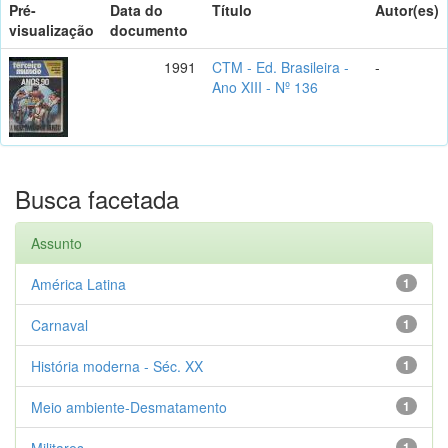
Pré-
Data do
Título
Autor(es)
visualização
documento
1991
CTM - Ed. Brasileira -
-
Ano XIII - Nº 136
Busca facetada
Assunto
América Latina
1
Carnaval
1
História moderna - Séc. XX
1
Meio ambiente-Desmatamento
1
Militares
1