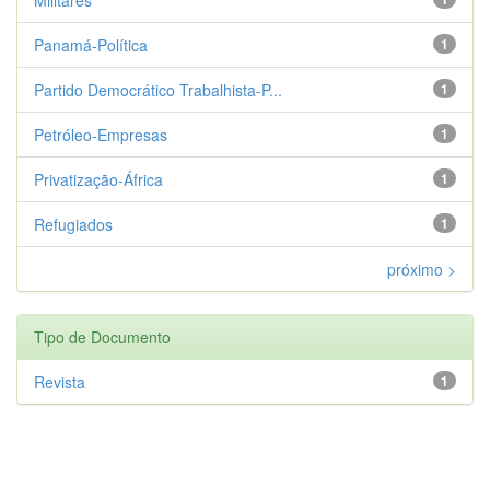
Panamá-Política
1
Partido Democrático Trabalhista-P...
1
Petróleo-Empresas
1
Privatização-África
1
Refugiados
1
próximo >
Tipo de Documento
Revista
1