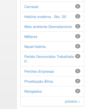
Carnaval
1
História moderna - Séc. XX
1
Meio ambiente-Desmatamento
1
Militares
1
Nepal-história
1
Partido Democrático Trabalhista-
1
P...
Petróleo-Empresas
1
Privatização-África
1
Refugiados
1
próximo >