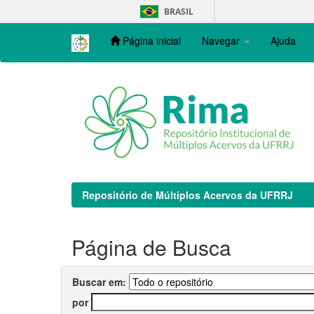
Skip
BRASIL
navigation
Página inicial
Navegar
Ajuda
Repositório de Múltiplos Acervos da UFRRJ
Página de Busca
Buscar em:
por