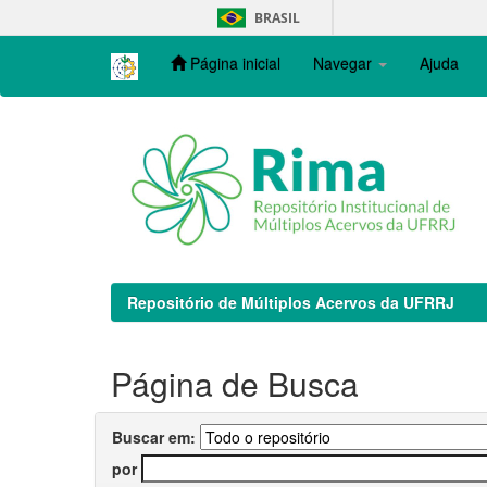
Skip
BRASIL
navigation
Página inicial
Navegar
Ajuda
Repositório de Múltiplos Acervos da UFRRJ
Página de Busca
Buscar em:
por