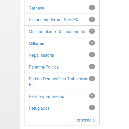
Carnaval
1
História moderna - Séc. XX
1
Meio ambiente-Desmatamento
1
Militares
1
Nepal-história
1
Panamá-Política
1
Partido Democrático Trabalhista-
1
P...
Petróleo-Empresas
1
Refugiados
1
próximo >