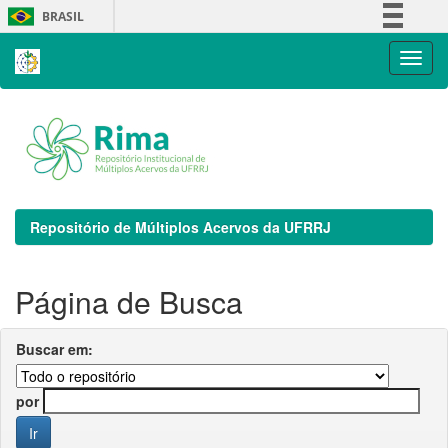
Skip
BRASIL
navigation
Simplifique!
Comunica BR
Participe
Acesso à informação
Legislação
Canais
Repositório de Múltiplos Acervos da UFRRJ
Página de Busca
Buscar em:
por