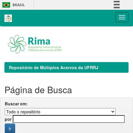
Skip
BRASIL
navigation
Simplifique!
Comunica BR
Participe
Acesso à informação
Legislação
Canais
Repositório de Múltiplos Acervos da UFRRJ
Página de Busca
Buscar em:
por