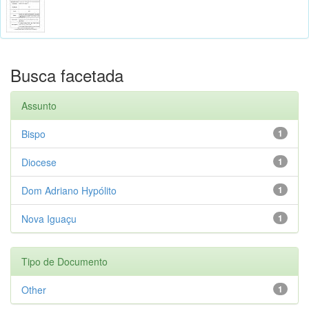
Busca facetada
Assunto
Bispo
1
Diocese
1
Dom Adriano Hypólito
1
Nova Iguaçu
1
Tipo de Documento
Other
1