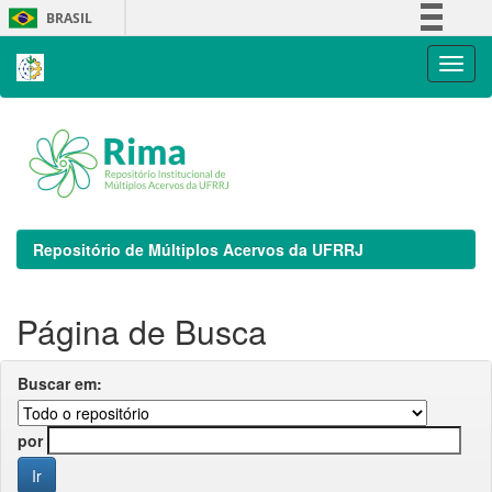
Skip
BRASIL
navigation
Simplifique!
Comunica BR
Participe
Acesso à informação
Legislação
Canais
Repositório de Múltiplos Acervos da UFRRJ
Página de Busca
Buscar em:
por