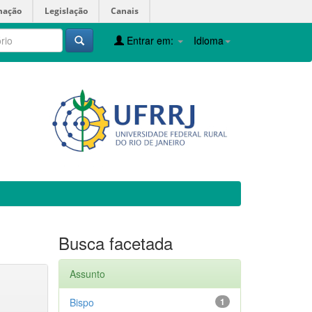
mação
Legislação
Canais
Entrar em:
Idioma
Busca facetada
Assunto
Bispo
1