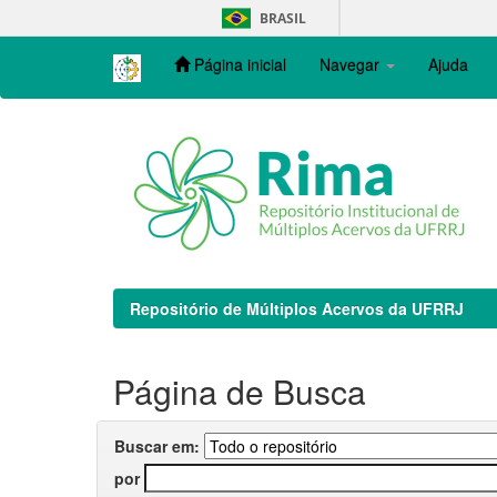
Skip
BRASIL
navigation
Página inicial
Navegar
Ajuda
Repositório de Múltiplos Acervos da UFRRJ
Página de Busca
Buscar em:
por