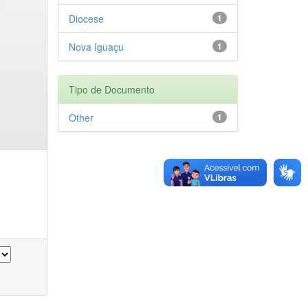
Diocese
1
Nova Iguaçu
1
Tipo de Documento
Other
1