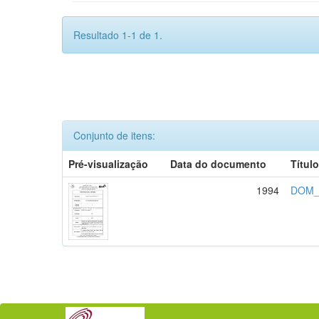
Resultado 1-1 de 1.
Conjunto de itens:
Pré-visualização
Data do documento
Títul
1994
DOM_