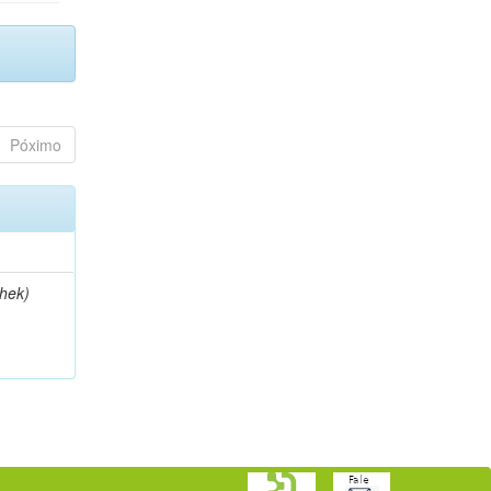
Póximo
thek)