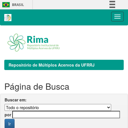
Skip
BRASIL
navigation
Simplifique!
Comunica BR
Participe
Acesso à informação
Legislação
Canais
Repositório de Múltiplos Acervos da UFRRJ
Página de Busca
Buscar em:
por