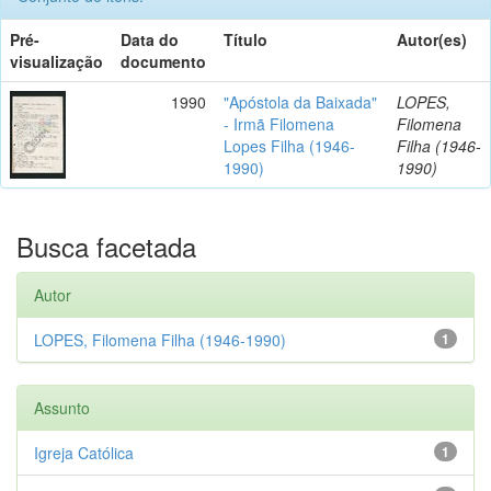
Pré-
Data do
Título
Autor(es)
visualização
documento
1990
"Apóstola da Baixada"
LOPES,
- Irmã Filomena
Filomena
Lopes Filha (1946-
Filha (1946-
1990)
1990)
Busca facetada
Autor
LOPES, Filomena Filha (1946-1990)
1
Assunto
Igreja Católica
1