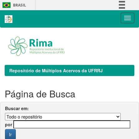
Skip
BRASIL
navigation
Simplifique!
Comunica BR
Participe
Acesso à informação
Legislação
Canais
Repositório de Múltiplos Acervos da UFRRJ
Página de Busca
Buscar em:
por