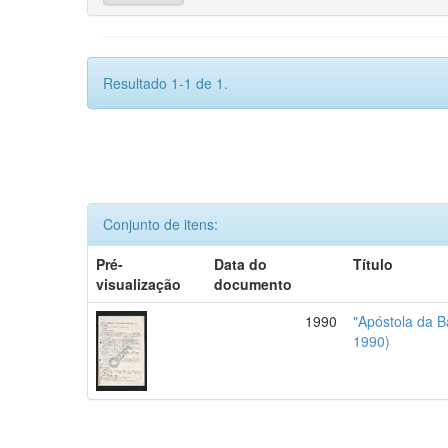
Resultado 1-1 de 1.
Conjunto de itens:
Pré-
Data do
Título
visualização
documento
1990
"Apóstola da B
1990)