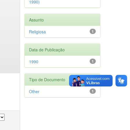
1990)
Assunto
Religiosa
1
Data de Publicação
1990
1
Tipo de Documento
Other
1