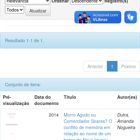
Ordenar
Registro(s)
Resultado 1-1 de 1.
Anterior
1
Póximo
Conjunto de itens:
Pré-
Data do
Título
Autor(es)
visualização
documento
2014
Morro Agudo ou
Dutra,
Comendador Soares? O
Amanda
conflito de memória em
Nogueira
relação ao nome de um
bairro de Nova Iguaçu