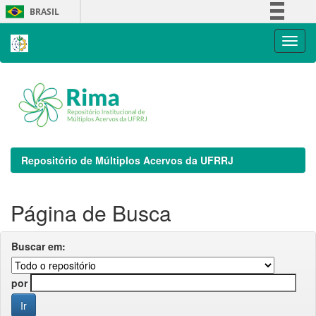
Skip
BRASIL
navigation
Simplifique!
Comunica BR
Participe
Acesso à informação
Legislação
Canais
Repositório de Múltiplos Acervos da UFRRJ
Página de Busca
Buscar em:
por