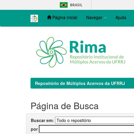
Skip
BRASIL
navigation
Página inicial
Navegar
Ajuda
Repositório de Múltiplos Acervos da UFRRJ
Página de Busca
Buscar em:
por