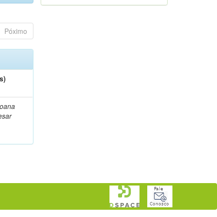
Póximo
s)
Joana
esar