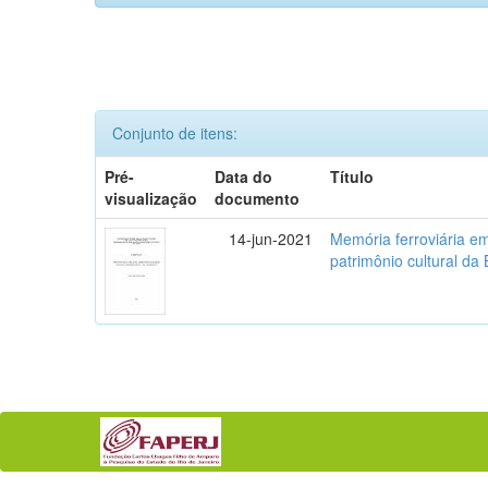
Conjunto de itens:
Pré-
Data do
Título
visualização
documento
14-jun-2021
Memória ferroviária em
patrimônio cultural d