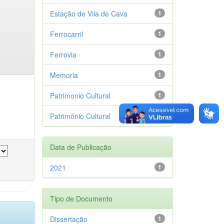
Estação de Vila de Cava
1
Ferrocarril
1
Ferrovia
1
Memoria
1
Patrimonio Cultural
1
Patrimônio Cultural
1
Data de Publicação
2021
1
Tipo de Documento
Dissertação
1