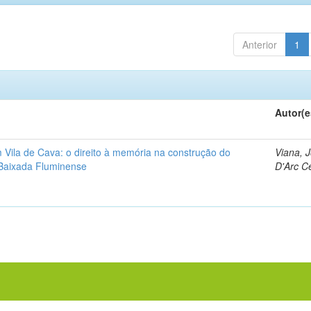
Anterior
1
Autor(e
 Vila de Cava: o direito à memória na construção do
Viana, 
a Baixada Fluminense
D'Arc C