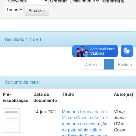
Ordenar
Registro(s)
Resultado 1-1 de 1.
Anterior
1
Póximo
Conjunto de itens:
Pré-
Data do
Título
Autor(es)
visualização
documento
14-jun-2021
Memória ferroviária em
Viana,
Vila de Cava: o direito à
Joana
memória na construção
D'Arc
do patrimônio cultural
Cesar
da Baixada Fluminense