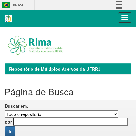
Skip
BRASIL
navigation
Simplifique!
Comunica BR
Participe
Acesso à informação
Legislação
Canais
Repositório de Múltiplos Acervos da UFRRJ
Página de Busca
Buscar em:
por