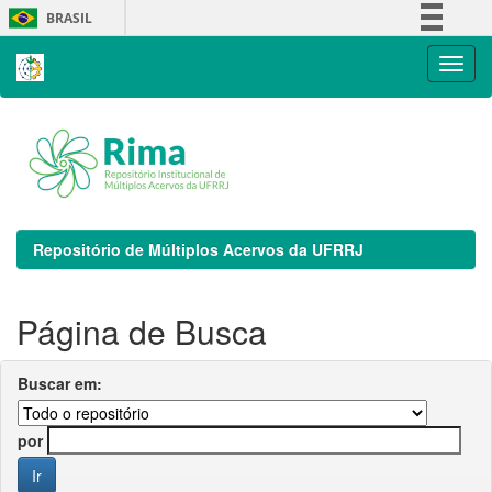
Skip
BRASIL
navigation
Simplifique!
Comunica BR
Participe
Acesso à informação
Legislação
Canais
Repositório de Múltiplos Acervos da UFRRJ
Página de Busca
Buscar em:
por