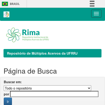
Skip
BRASIL
navigation
Simplifique!
Comunica BR
Participe
Acesso à informação
Legislação
Canais
Repositório de Múltiplos Acervos da UFRRJ
Página de Busca
Buscar em:
por