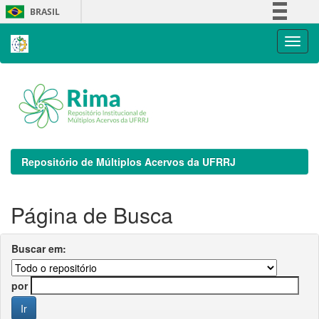
Skip
BRASIL
navigation
Simplifique!
Comunica BR
Participe
Acesso à informação
Legislação
Canais
Repositório de Múltiplos Acervos da UFRRJ
Página de Busca
Buscar em:
por