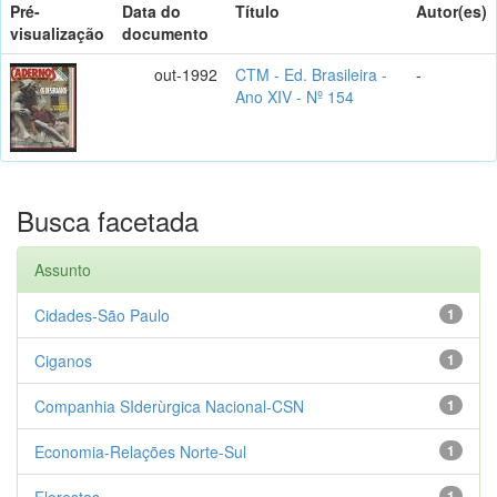
Pré-
Data do
Título
Autor(es)
visualização
documento
out-1992
CTM - Ed. Brasileira -
-
Ano XIV - Nº 154
Busca facetada
Assunto
Cidades-São Paulo
1
Ciganos
1
Companhia SIderùrgica Nacional-CSN
1
Economia-Relações Norte-Sul
1
Florestas
1