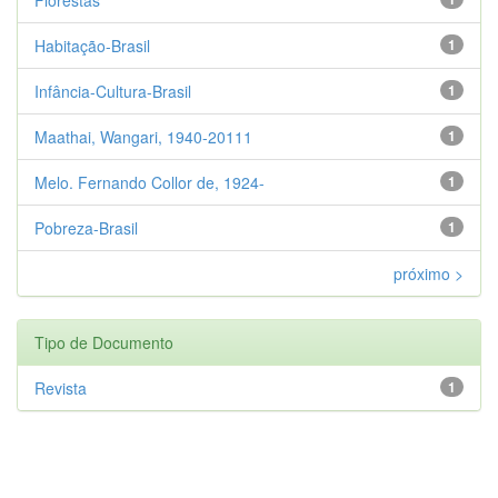
Habitação-Brasil
1
Infância-Cultura-Brasil
1
Maathai, Wangari, 1940-20111
1
Melo. Fernando Collor de, 1924-
1
Pobreza-Brasil
1
próximo >
Tipo de Documento
Revista
1