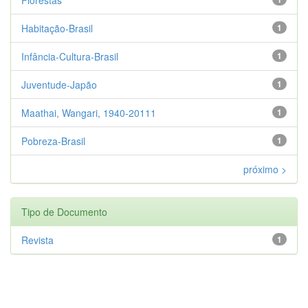
Habitação-Brasil
1
Infância-Cultura-Brasil
1
Juventude-Japão
1
Maathai, Wangari, 1940-20111
1
Pobreza-Brasil
1
próximo >
Tipo de Documento
Revista
1