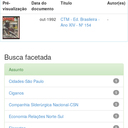
Pré-
Data do
Título
Autor(es)
visualização
documento
out-1992
CTM - Ed. Brasileira -
-
Ano XIV - Nº 154
Busca facetada
Assunto
Cidades-São Paulo
1
Ciganos
1
Companhia SIderùrgica Nacional-CSN
1
Economia-Relações Norte-Sul
1
Florestas
1