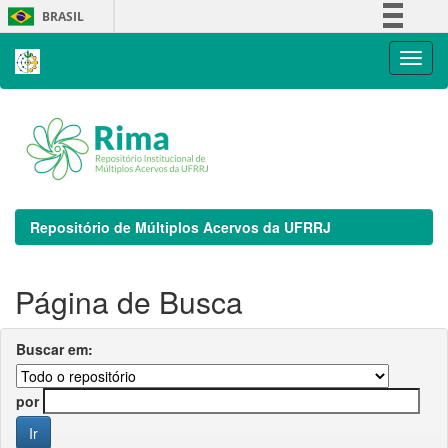
Skip
BRASIL
navigation
Simplifique!
Comunica BR
Participe
Acesso à informação
Legislação
Canais
Repositório de Múltiplos Acervos da UFRRJ
Página de Busca
Buscar em:
por