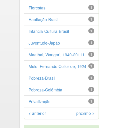
Florestas
1
Habitação-Brasil
1
Infância-Cultura-Brasil
1
Juventude-Japão
1
Maathai, Wangari, 1940-20111
1
Melo. Fernando Collor de, 1924-
1
Pobreza-Brasil
1
Pobreza-Colômbia
1
Privatização
1
< anterior
próximo >