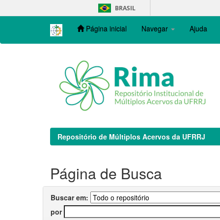
Skip
BRASIL
navigation
Página inicial
Navegar
Ajuda
Repositório de Múltiplos Acervos da UFRRJ
Página de Busca
Buscar em:
por