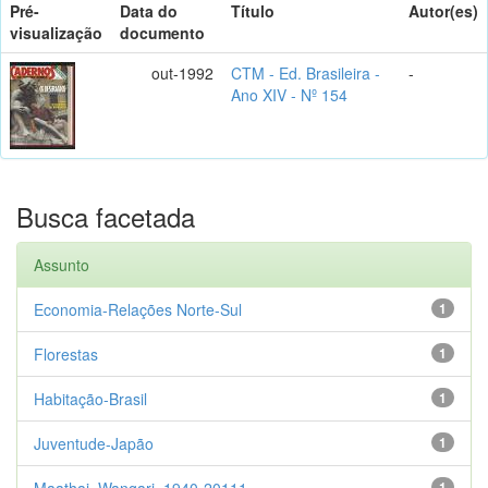
Pré-
Data do
Título
Autor(es)
visualização
documento
out-1992
CTM - Ed. Brasileira -
-
Ano XIV - Nº 154
Busca facetada
Assunto
Economia-Relações Norte-Sul
1
Florestas
1
Habitação-Brasil
1
Juventude-Japão
1
Maathai, Wangari, 1940-20111
1