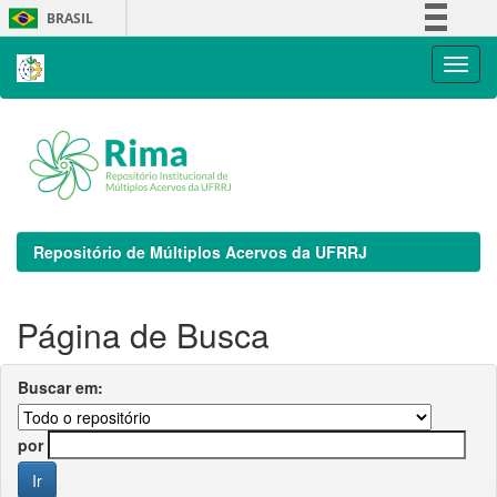
Skip
BRASIL
navigation
Simplifique!
Comunica BR
Participe
Acesso à informação
Legislação
Canais
Repositório de Múltiplos Acervos da UFRRJ
Página de Busca
Buscar em:
por