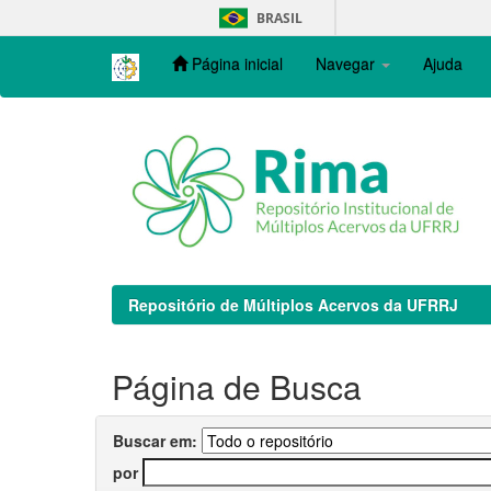
Skip
BRASIL
navigation
Página inicial
Navegar
Ajuda
Repositório de Múltiplos Acervos da UFRRJ
Página de Busca
Buscar em:
por