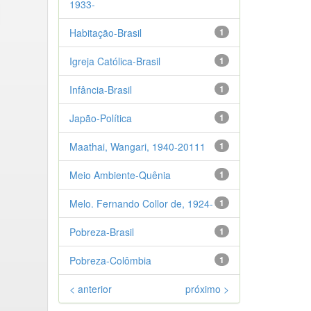
1933-
Habitação-Brasil
1
Igreja Católica-Brasil
1
Infância-Brasil
1
Japão-Política
1
Maathai, Wangari, 1940-20111
1
Meio Ambiente-Quênia
1
Melo. Fernando Collor de, 1924-
1
Pobreza-Brasil
1
Pobreza-Colômbia
1
< anterior
próximo >