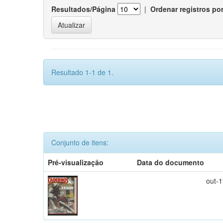
Resultados/Página
|
Ordenar registros po
Resultado 1-1 de 1.
Conjunto de itens:
Pré-visualização
Data do documento
out-