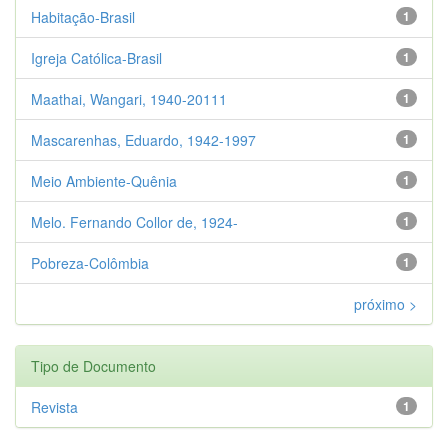
Habitação-Brasil
1
Igreja Católica-Brasil
1
Maathai, Wangari, 1940-20111
1
Mascarenhas, Eduardo, 1942-1997
1
Meio Ambiente-Quênia
1
Melo. Fernando Collor de, 1924-
1
Pobreza-Colômbia
1
próximo >
Tipo de Documento
Revista
1