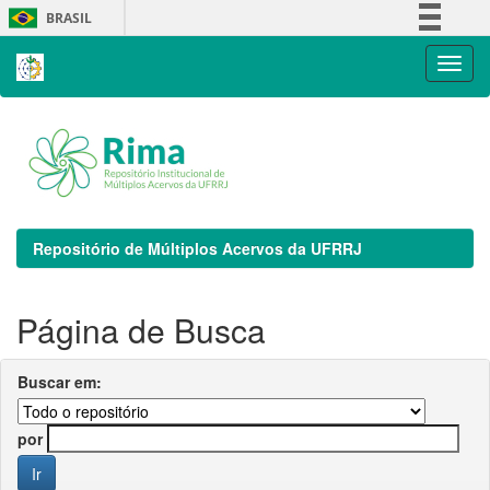
Skip
BRASIL
navigation
Simplifique!
Comunica BR
Participe
Acesso à informação
Legislação
Canais
Repositório de Múltiplos Acervos da UFRRJ
Página de Busca
Buscar em:
por