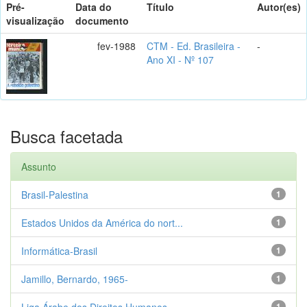
Pré-
Data do
Título
Autor(es)
visualização
documento
fev-1988
CTM - Ed. Brasileira -
-
Ano XI - Nº 107
Busca facetada
Assunto
Brasil-Palestina
1
Estados Unidos da América do nort...
1
Informática-Brasil
1
Jamillo, Bernardo, 1965-
1
Liga Árabe dos Direitos Humanos
1