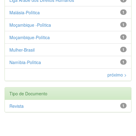
Malásia-Polìtica
1
Moçambique -Polìtica
1
Moçambique-Política
1
Mulher-Brasil
1
Namìbia-Polìtica
1
próximo >
Tipo de Documento
Revista
1