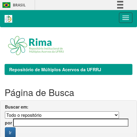
Skip
BRASIL
navigation
Simplifique!
Comunica BR
Participe
Acesso à informação
Legislação
Canais
Repositório de Múltiplos Acervos da UFRRJ
Página de Busca
Buscar em:
por