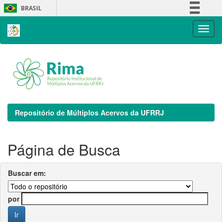
Skip
BRASIL
navigation
Simplifique!
Comunica BR
Participe
Acesso à informação
Legislação
Canais
Repositório de Múltiplos Acervos da UFRRJ
Página de Busca
Buscar em:
por