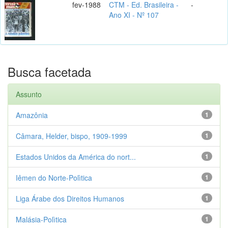
fev-1988
CTM - Ed. Brasileira -
-
Ano XI - Nº 107
Busca facetada
Assunto
Amazônia
1
Câmara, Helder, bispo, 1909-1999
1
Estados Unidos da América do nort...
1
Iêmen do Norte-Polìtica
1
Liga Árabe dos Direitos Humanos
1
Malásia-Polìtica
1