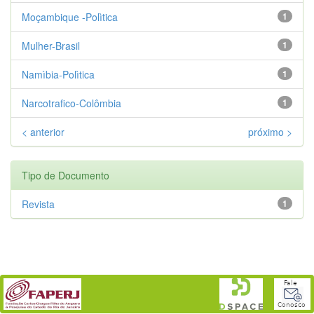
Moçambique -Polìtica
1
Mulher-Brasil
1
Namìbia-Polìtica
1
Narcotrafico-Colômbia
1
< anterior
próximo >
Tipo de Documento
Revista
1