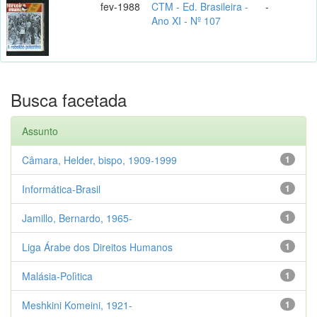
fev-1988
CTM - Ed. Brasileira -
-
Ano XI - Nº 107
Busca facetada
Assunto
Câmara, Helder, bispo, 1909-1999
1
Informática-Brasil
1
Jamillo, Bernardo, 1965-
1
Liga Árabe dos Direitos Humanos
1
Malásia-Polìtica
1
Meshkini Komeini, 1921-
1