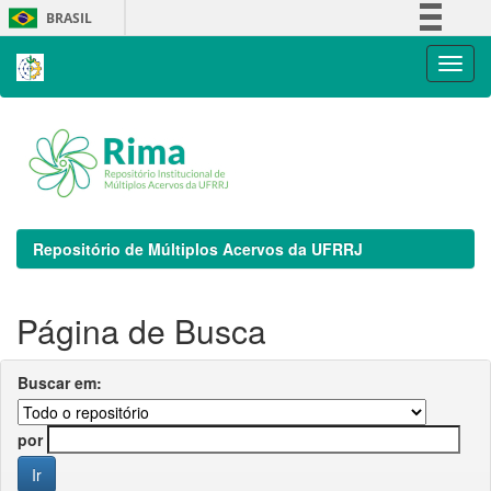
Skip
BRASIL
navigation
Simplifique!
Comunica BR
Participe
Acesso à informação
Legislação
Canais
Repositório de Múltiplos Acervos da UFRRJ
Página de Busca
Buscar em:
por