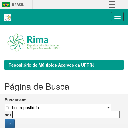
Skip
BRASIL
navigation
Simplifique!
Comunica BR
Participe
Acesso à informação
Legislação
Canais
Repositório de Múltiplos Acervos da UFRRJ
Página de Busca
Buscar em:
por