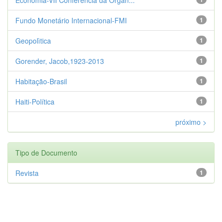
Fundo Monetário Internacional-FMI
1
Geopolìtica
1
Gorender, Jacob,1923-2013
1
Habitação-Brasil
1
Haiti-Política
1
próximo >
Tipo de Documento
Revista
1