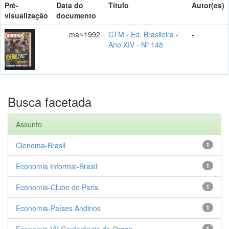
Pré-
Data do
Título
Autor(es)
visualização
documento
mar-1992
CTM - Ed. Brasileira -
-
Ano XIV - Nº 148
Busca facetada
Assunto
Cienema-Brasil
1
Economia Informal-Brasil
1
Economia-Clube de Paris
1
Economia-Países Andinos
1
Economia-VII Conferência da Organ...
1