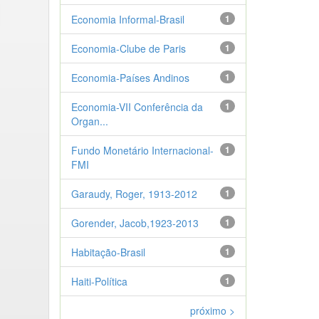
Economia Informal-Brasil
1
Economia-Clube de Paris
1
Economia-Países Andinos
1
Economia-VII Conferência da
1
Organ...
Fundo Monetário Internacional-
1
FMI
Garaudy, Roger, 1913-2012
1
Gorender, Jacob,1923-2013
1
Habitação-Brasil
1
Haiti-Política
1
próximo >