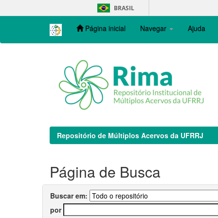
Skip
BRASIL
navigation
Página inicial
Navegar
Ajuda
Repositório de Múltiplos Acervos da UFRRJ
Página de Busca
Buscar em:
por