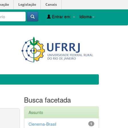
mação
Legislação
Canais
Entrar em:
Idioma
Busca facetada
Assunto
Cienema-Brasil
1