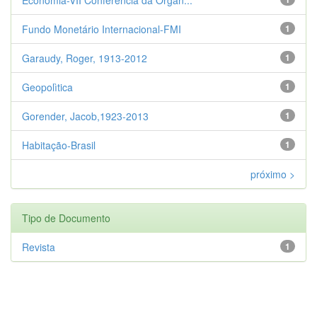
Fundo Monetário Internacional-FMI
1
Garaudy, Roger, 1913-2012
1
Geopolìtica
1
Gorender, Jacob,1923-2013
1
Habitação-Brasil
1
próximo >
Tipo de Documento
Revista
1