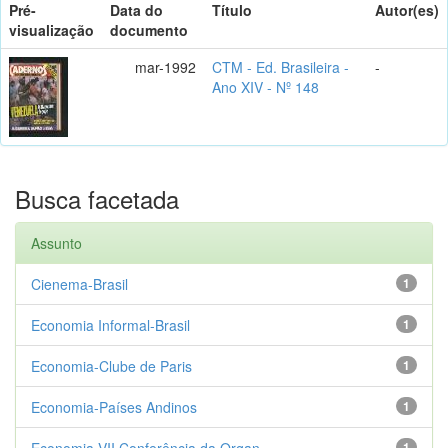
Pré-
Data do
Título
Autor(es)
visualização
documento
mar-1992
CTM - Ed. Brasileira -
-
Ano XIV - Nº 148
Busca facetada
Assunto
Cienema-Brasil
1
Economia Informal-Brasil
1
Economia-Clube de Paris
1
Economia-Países Andinos
1
Economia-VII Conferência da Organ...
1