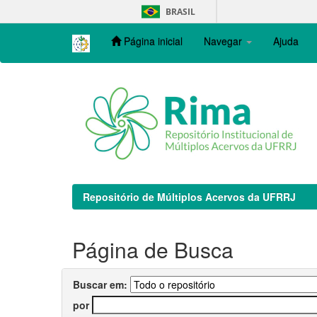
Skip
BRASIL
navigation
Página inicial
Navegar
Ajuda
Repositório de Múltiplos Acervos da UFRRJ
Página de Busca
Buscar em:
por