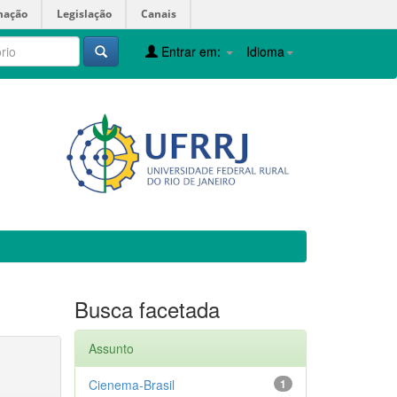
mação
Legislação
Canais
Entrar em:
Idioma
Busca facetada
Assunto
Cienema-Brasil
1