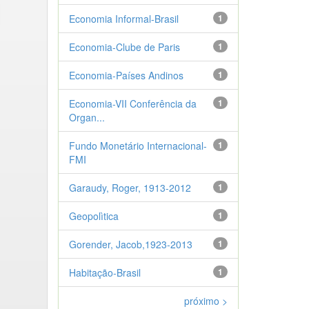
Economia Informal-Brasil
1
Economia-Clube de Paris
1
Economia-Países Andinos
1
Economia-VII Conferência da
1
Organ...
Fundo Monetário Internacional-
1
FMI
Garaudy, Roger, 1913-2012
1
Geopolìtica
1
Gorender, Jacob,1923-2013
1
Habitação-Brasil
1
próximo >