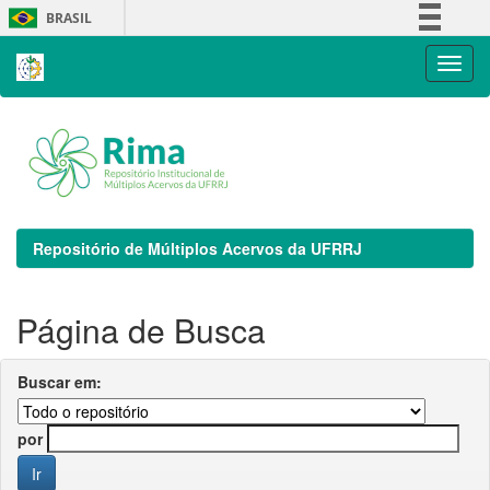
Skip
BRASIL
navigation
Simplifique!
Comunica BR
Participe
Acesso à informação
Legislação
Canais
Repositório de Múltiplos Acervos da UFRRJ
Página de Busca
Buscar em:
por