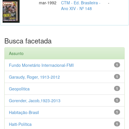
mar-1992
CTM - Ed. Brasileira -
-
Ano XIV - Nº 148
Busca facetada
Assunto
Fundo Monetário Internacional-FMI
1
Garaudy, Roger, 1913-2012
1
Geopolìtica
1
Gorender, Jacob,1923-2013
1
Habitação-Brasil
1
Haiti-Política
1