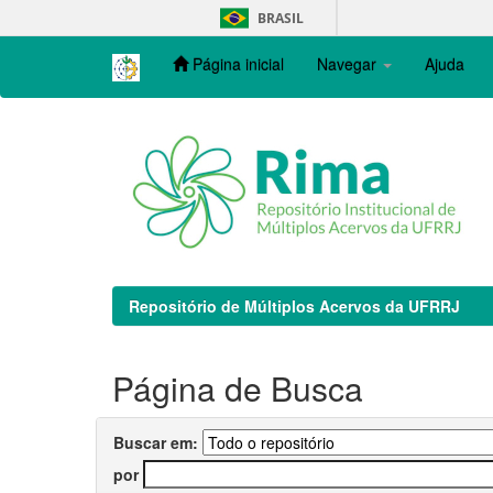
Skip
BRASIL
navigation
Página inicial
Navegar
Ajuda
Repositório de Múltiplos Acervos da UFRRJ
Página de Busca
Buscar em:
por