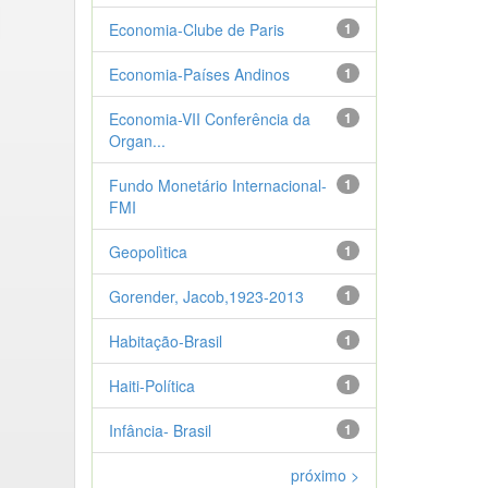
Economia-Clube de Paris
1
Economia-Países Andinos
1
Economia-VII Conferência da
1
Organ...
Fundo Monetário Internacional-
1
FMI
Geopolìtica
1
Gorender, Jacob,1923-2013
1
Habitação-Brasil
1
Haiti-Política
1
Infância- Brasil
1
próximo >