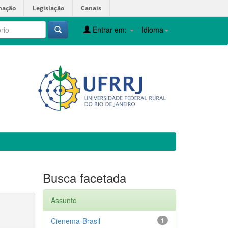
mação
Legislação
Canais
Entrar em:
Idioma
Busca facetada
Assunto
Cienema-Brasil
1