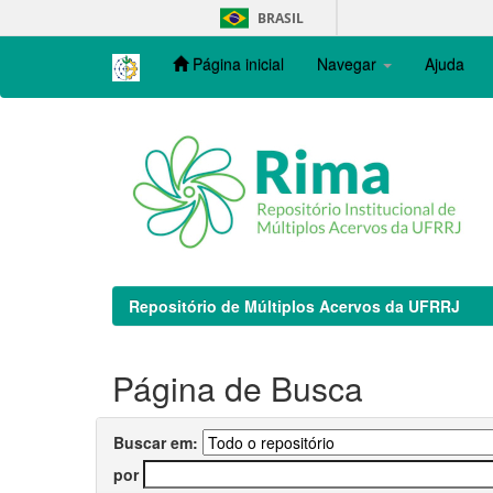
Skip
BRASIL
navigation
Página inicial
Navegar
Ajuda
Repositório de Múltiplos Acervos da UFRRJ
Página de Busca
Buscar em:
por