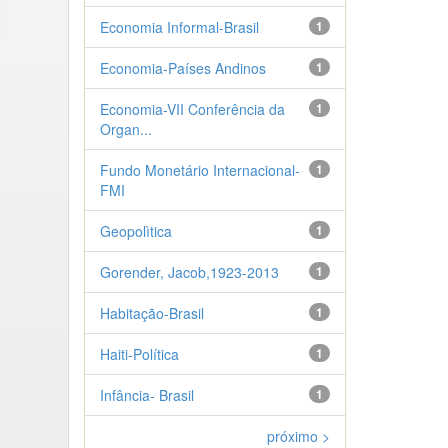
Economia Informal-Brasil
1
Economia-Países Andinos
1
Economia-VII Conferência da
1
Organ...
Fundo Monetário Internacional-
1
FMI
Geopolìtica
1
Gorender, Jacob,1923-2013
1
Habitação-Brasil
1
Haiti-Política
1
Infância- Brasil
1
próximo >